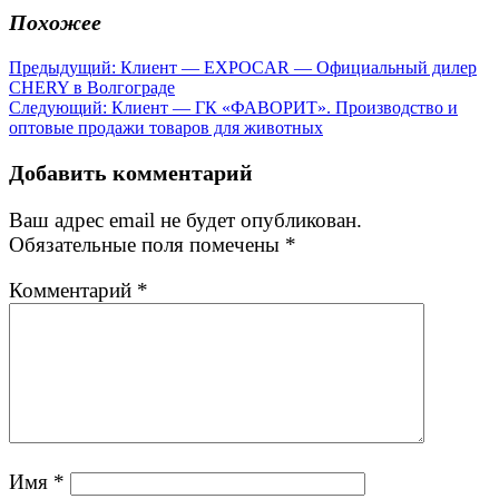
Похожее
Навигация
Предыдущая
Предыдущий:
Клиент — EXPOCAR — Официальный дилер
запись:
CHERY в Волгограде
по
Следующая
Следующий:
Клиент — ГК «ФАВОРИТ». Производство и
записям
запись:
оптовые продажи товаров для животных
Добавить комментарий
Ваш адрес email не будет опубликован.
Обязательные поля помечены
*
Комментарий
*
Имя
*