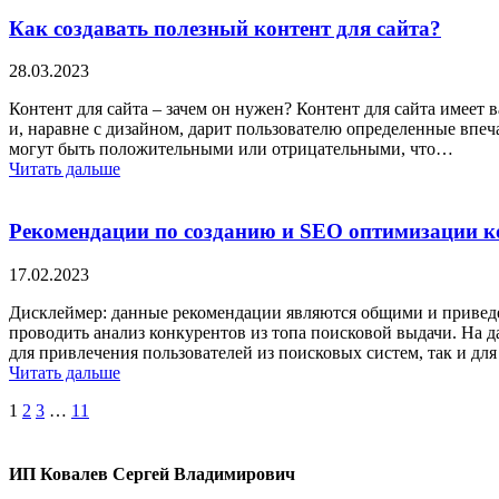
Как создавать полезный контент для сайта?
28.03.2023
Контент для сайта – зачем он нужен? Контент для сайта имеет 
и, наравне с дизайном, дарит пользователю определенные впеча
могут быть положительными или отрицательными, что…
Читать дальше
Рекомендации по созданию и SEO оптимизации к
17.02.2023
Дисклеймер: данные рекомендации являются общими и приведе
проводить анализ конкурентов из топа поисковой выдачи. На д
для привлечения пользователей из поисковых систем, так и д
Читать дальше
Навигация
Страница
Страница
Страница
Страница
1
2
3
…
11
по
записям
ИП Ковалев Сергей Владимирович