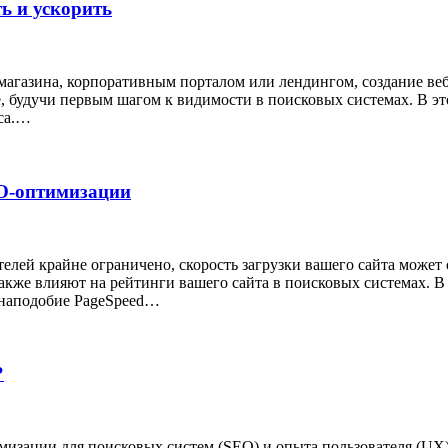
ть и ускорить
магазина, корпоративным порталом или лендингом, создание веб
, будучи первым шагом к видимости в поисковых системах. В э
сса.…
EO-оптимизации
елей крайне ограничено, скорость загрузки вашего сайта может
также влияют на рейтинги вашего сайта в поисковых системах.
, наподобие PageSpeed…
?
зации для поисковых систем (SEO) и опыта пользователя (UX)