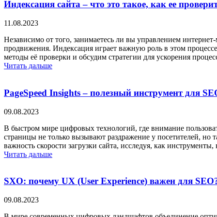
Индексация сайта – что это такое, как ее провери
11.08.2023
Независимо от того, занимаетесь ли вы управлением интернет-
продвижения. Индексация играет важную роль в этом процессе
методы её проверки и обсудим стратегии для ускорения проце
Читать дальше
PageSpeed Insights – полезный инструмент для S
09.08.2023
В быстром мире цифровых технологий, где внимание пользоват
страницы не только вызывают раздражение у посетителей, но 
важность скорости загрузки сайта, исследуя, как инструменты
Читать дальше
SXO: почему UX (User Experience) важен для SEO
09.08.2023
В мире современных цифровых ландшафтов объединение оптими