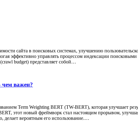
мости сайта в поисковых системах, улучшению пользовательско
омогая эффективно управлять процессом индексации поисковыми
 (crawl budget) представляет собой…
 чем важен?
званием Term Weighting BERT (TW-BERT), которая улучшает резу
BERT, этот новый фреймворк стал настоящим прорывом, улучша
ию, делает вероятным его использование.…