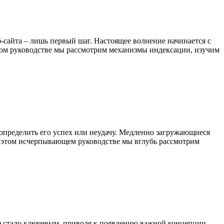
-сайта – лишь первый шаг. Настоящее волнение начинается с
том руководстве мы рассмотрим механизмы индексации, изучим
 определить его успех или неудачу. Медленно загружающиеся
 В этом исчерпывающем руководстве мы вглубь рассмотрим
 стало ключевым, приводя к появлению важной концепции,