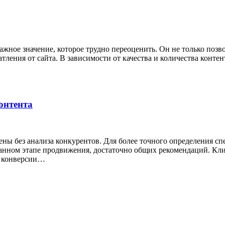
важное значение, которое трудно переоценить. Он не только поз
тления от сайта. В зависимости от качества и количества контен
онтента
ны без анализа конкурентов. Для более точного определения с
анном этапе продвижения, достаточно общих рекомендаций. Клие
ля конверсии…