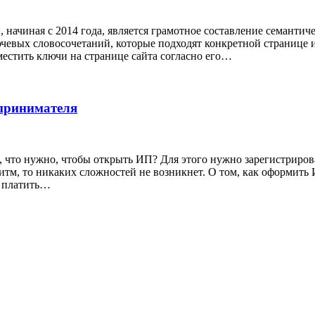
начиная с 2014 года, является грамотное составление семантич
чевых словосочетаний, которые подходят конкретной странице и
местить ключи на странице сайта согласно его…
принимателя
е, что нужно, чтобы открыть ИП? Для этого нужно зарегистриро
итм, то никаких сложностей не возникнет. О том, как оформить 
 платить…