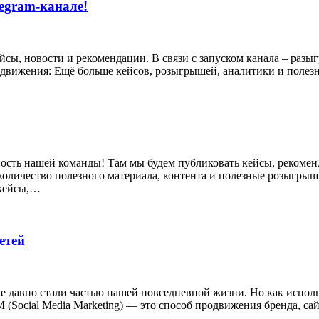
egram-канале!
йсы, новости и рекомендации. В связи с запуском канала – раз
родвижения: Ещё больше кейсов, розыгрышей, аналитики и полезн
вность нашей команды! Там мы будем публиковать кейсы, рекоме
количество полезного материала, контента и полезные розыгрыш
 кейсы,…
етей
 давно стали частью нашей повседневной жизни. Но как исполь
Social Media Marketing) — это способ продвижения бренда, са