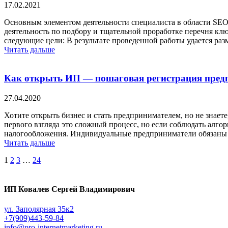
17.02.2021
Основным элементом деятельности специалиста в области SEO, 
деятельность по подбору и тщательной проработке перечня клю
следующие цели: В результате проведенной работы удается раз
Читать дальше
Как открыть ИП — пошаговая регистрация пред
27.04.2020
Хотите открыть бизнес и стать предпринимателем, но не знает
первого взгляда это сложный процесс, но если соблюдать алгор
налогообложения. Индивидуальные предприниматели обязаны
Читать дальше
Навигация
Страница
Страница
Страница
Страница
1
2
3
…
24
по
записям
ИП Ковалев Сергей Владимирович
ул. Заполярная 35к2
+7(909)443-59-84
info@pro-internetmarketing.ru