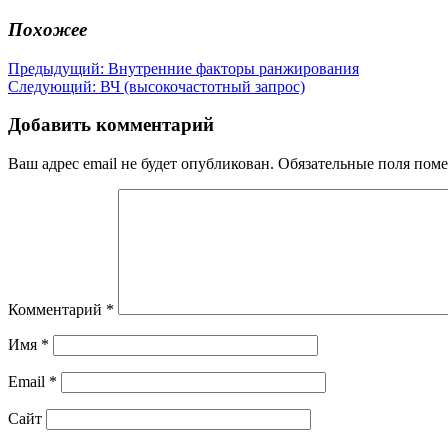
Похожее
Навигация
Предыдущая
Предыдущий:
Внутренние факторы ранжирования
Следующая
запись:
Следующий:
ВЧ (высокочастотный запрос)
по
запись:
записям
Добавить комментарий
Ваш адрес email не будет опубликован.
Обязательные поля пом
Комментарий
*
Имя
*
Email
*
Сайт