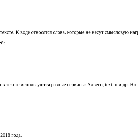
тексте. К воде относятся слова, которые не несут смысловую нагр
ей:
в тексте используются разные сервисы: Адвего, text.ru и др. Н
2018 года.