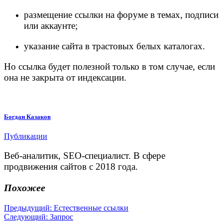
размещение ссылки на форуме в темах, подписи
или аккаунте;
указание сайта в трастовых белых каталогах.
Но ссылка будет полезной только в том случае, если
она не закрыта от индексации.
Богдан Казаков
Публикации
Веб-аналитик, SEO-специалист. В сфере
продвижения сайтов с 2018 года.
Похожее
Навигация
Предыдущая
Предыдущий:
Естественные ссылки
Следующая
запись:
Следующий:
Запрос
по