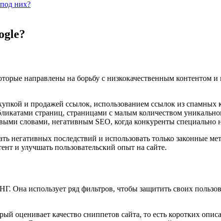
-под них?
ogle?
которые направлены на борьбу с низкокачественным контентом 
окупкой и продажей ссылок, использованием ссылок из спамных 
убликатами страниц, страницами с малым количеством уникальн
выми словами, негативным SEO, когда конкуренты специально на
ать негативных последствий и использовать только законные м
тент и улучшать пользовательский опыт на сайте.
Г. Она использует ряд фильтров, чтобы защитить своих пользов
й оценивает качество сниппетов сайта, то есть коротких опис