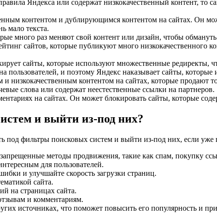
правила Яндекса или содержат низкокачественный контент, то 
венным контентом и дублирующимся контентом на сайтах. Он м
ь мало текста.
рые много раз меняют свой контент или дизайн, чтобы обмануть
ейтинг сайтов, которые публикуют много низкокачественного ко
кирует сайты, которые используют множественные редиректы, чт
а пользователей, и поэтому Яндекс наказывает сайты, которые 
м и низкокачественным контентом на сайтах, которые продают т
евые слова или содержат неестественные ссылки на партнеров.
ентариях на сайтах. Он может блокировать сайты, которые сод
истем и выйти из-под них?
ть под фильтры поисковых систем и выйти из-под них, если уже
запрещенные методы продвижения, такие как спам, покупку ссы
интересным для пользователей.
шибки и улучшайте скорость загрузки страниц.
ематикой сайта.
й на страницах сайта.
отзывам и комментариям.
угих источниках, что поможет повысить его популярность и при