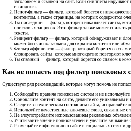
заголовком и ссылкой на сайт. Если сниппеты нарушают 
из индекса.
Непот-фильтр — фильтр, который борется с низкокачест
контентом, а также страницы, на которых содержится очен
Ты последний — фильтр, который наказывает сайты, кото
поисковых запросов. Этот фильтр также может снижать р
тексты.
Редирект-фильтр — фильтр, который обнаруживает и бло
может быть использовано для скрытия контента или обман
Фильтр аффилиатов — фильтр, который борется со спамо
блокировать сайты, которые многократно повторяют ключ
Ты спамный — фильтр, который борется со спамом в комм
Как не попасть под фильтр поисковых с
Существует ряд рекомендаций, которые могут помочь не попас
Соблюдайте правила поисковых систем и не используйте 
Обновляйте контент на сайте, делайте его уникальным и 
Следите за техническим состоянием сайта, исправляйте о
Используйте качественные ключевые слова, связанные с т
Не злоупотребляйте использованием рекламных объявлени
Учитывайте мнение пользователей и уделяйте внимание 
Размещайте информацию о сайте в социальных сетях и др