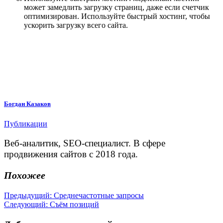
может замедлить загрузку страниц, даже если счетчик
оптимизирован. Используйте быстрый хостинг, чтобы
ускорить загрузку всего сайта.
Богдан Казаков
Публикации
Веб-аналитик, SEO-специалист. В сфере
продвижения сайтов с 2018 года.
Похожее
Навигация
Предыдущая
Предыдущий:
Среднечастотные запросы
Следующая
запись:
Следующий:
Съём позиций
по
запись:
записям