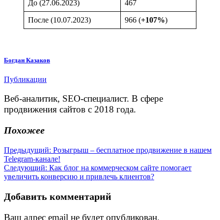
До (27.06.2023)
467
После (10.07.2023)
966 (
+107%
)
Богдан Казаков
Публикации
Веб-аналитик, SEO-специалист. В сфере
продвижения сайтов с 2018 года.
Похожее
Навигация
Предыдущая
Предыдущий:
Розыгрыш – бесплатное продвижение в нашем
запись:
Telegram-канале!
по
Следующая
Следующий:
Как блог на коммерческом сайте помогает
записям
запись:
увеличить конверсию и привлечь клиентов?
Добавить комментарий
Ваш адрес email не будет опубликован.