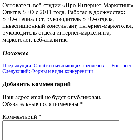
Основатель веб-студии «Про Интернет-Маркетинг».
Опыт в SEO с 2011 года, Работал в должностях:
SEO-специалист, руководитель SEO-отдела,
инвестиционный консультант, интернет-маркетолог,
руководитель отдела интернет-маркетинга,
маркетолог, веб-аналитик.
Похожее
Навигация
Предыдущая
Предыдущий:
Ошибки начинающих трейдеров — ForTrader
Следующая
запись:
Следующий:
Формы и виды конкуренции
по
запись:
записям
Добавить комментарий
Ваш адрес email не будет опубликован.
Обязательные поля помечены
*
Комментарий
*