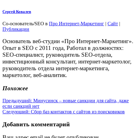
Сергей Ковалев
Со-основатель/SEO
в
Про Интернет-Маркетинг
|
Сайт
|
Публикации
Основатель веб-студии «Про Интернет-Маркетинг».
Опыт в SEO с 2011 года, Работал в должностях:
SEO-специалист, руководитель SEO-отдела,
инвестиционный консультант, интернет-маркетолог,
руководитель отдела интернет-маркетинга,
маркетолог, веб-аналитик.
Похожее
Навигация
Предыдущая
Предыдущий:
Минусинск – новые санкции для сайта, даже
запись:
если санкций нет
по
Следующая
Следующий:
Сбор баз контактов с сайтов из поисковиков
записям
запись:
Добавить комментарий
Ваш адрес email не будет опубликован.