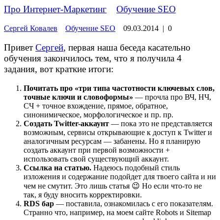
Про Интернет-Маркетинг
»
Обучение SEO
Сергей Ковалев
Обучение SEO
09.03.2014
|
0
Привет
Сергей
, первая наша беседа касательно
обучения закончилось тем, что я получила 4
задания, вот краткие итоги:
Почитать про «три типа частотности ключевых слов,
точные ключи и словоформы»
— прочла про ВЧ, НЧ,
СЧ + точное вхождение, прямое, обратное,
синонимическое, морфологическое и пр. пр.
Создать Twitter-аккаунт
— пока это не представляется
возможным, сервисы открывающие к доступ к Twitter и
аналогичным ресурсам — забанены. Но я планирую
создать аккаунт при первой возможности +
использовать свой существующий аккаунт.
Ссылка на статью.
Надеюсь подобный стиль
изложения и содержание подойдет для твоего сайта и ни
чем не смутит. Это лишь статья 😉 Но если что-то не
так, я буду вносить корректировки.
RDS бар
— поставила, ознакомилась с его показателям.
Странно что, например, на моем сайте Robots и Sitemap