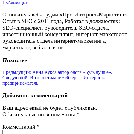
Публикации
Основатель веб-студии «Про Интернет-Маркетинг».
Опыт в SEO с 2011 года, Работал в должностях:
SEO-специалист, руководитель SEO-отдела,
инвестиционный консультант, интернет-маркетолог,
руководитель отдела интернет-маркетинга,
маркетолог, веб-аналитик.
Похожее
Навигация
Предыдущая
Предыдущий:
Анна Кукса автор блога «Будь лучше».
Следующая
запись:
Следующий:
Интернет-манимейкер — Интернет-
по
запись:
предпринематель!
записям
Добавить комментарий
Ваш адрес email не будет опубликован.
Обязательные поля помечены
*
Комментарий
*