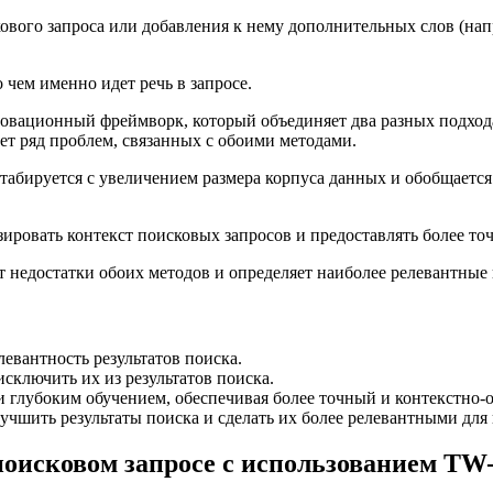
вого запроса или добавления к нему дополнительных слов (напр
 чем именно идет речь в запросе.
овационный фреймворк, который объединяет два разных подход
т ряд проблем, связанных с обоими методами.
абируется с увеличением размера корпуса данных и обобщается
ировать контекст поисковых запросов и предоставлять более то
 недостатки обоих методов и определяет наиболее релевантные и
евантность результатов поиска.
сключить их из результатов поиска.
 глубоким обучением, обеспечивая более точный и контекстно-
лучшить результаты поиска и сделать их более релевантными для
поисковом запросе с использованием TW