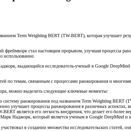
званием Term Weighting BERT (TW-BERT), которая улучшает резу
ый фреймворк стал настоящим прорывом, улучшая процессы ранж
го использование.
джорк, выдающийся исследователь-ученый в Google DeepMind 
атей по темам, связанным с процессами ранжирования и многим
втора, можно выделить следующие ключевые моменты:
истему ранжирования под названием Term Weighting BERT (TW-
но улучшает процессы ранжирования в различных аспектах, вк
BERT является его легкость внедрения, что делает его более в
 Марк Наджорк, который является ученым в Google DeepMind и 
частвовал в создании множества исследовательских статей, о