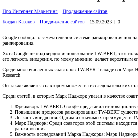
Про Интернет-Маркетинг
»
Продвижение сайтов
Богдан Казаков
Продвижение сайтов
15.09.2023
|
0
Google сообщил о замечательной системе ранжирования под на
ранжирования.
Хотя Google не подтвердил использование TW-BERT, этот нов
его легкость внедрения, по моему мнению, делает вероятным е
Среди многочисленных соавторов TW-BERT находится Марк На
Research.
Он также является соавтором множества исследовательских ст
Среди статей, в которых Марк Наджорк указан в качестве соа
Фреймворк TW-BERT: Google представил инновационную с
Повышение процессов ранжирования: TW-BERT существен
Легкость внедрения: Одним из значимых преимуществ TW-
Марк Наджорк: Среди соавторов этой системы находится
ранжирования.
Важность исследований Марка Наджорка: Марк Наджорк у