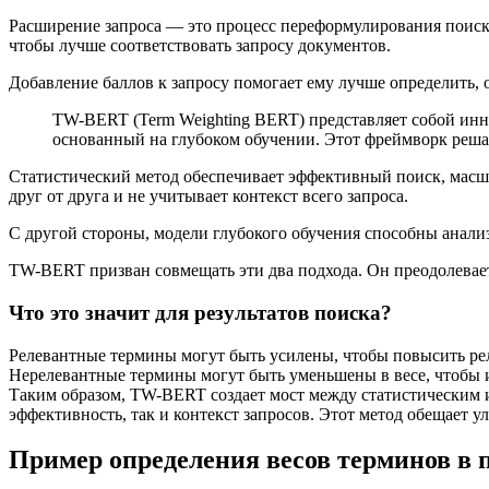
Расширение запроса — это процесс переформулирования поиско
чтобы лучше соответствовать запросу документов.
Добавление баллов к запросу помогает ему лучше определить, о
TW-BERT (Term Weighting BERT) представляет собой инн
основанный на глубоком обучении. Этот фреймворк решае
Статистический метод обеспечивает эффективный поиск, масшт
друг от друга и не учитывает контекст всего запроса.
С другой стороны, модели глубокого обучения способны анализ
TW-BERT призван совмещать эти два подхода. Он преодолевает
Что это значит для результатов поиска?
Релевантные термины могут быть усилены, чтобы повысить рел
Нерелевантные термины могут быть уменьшены в весе, чтобы и
Таким образом, TW-BERT создает мост между статистическим и
эффективность, так и контекст запросов. Этот метод обещает у
Пример определения весов терминов в 