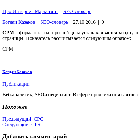
Про Интернет-Маркетинг
»
SEO-словарь
Богдан Казаков
SEO-словарь
27.10.2016
|
0
CPM
– форма оплаты, при ней цена устанавливается за одну т
страницы. Показатель рассчитывается следующим образом:
CPM
Богдан Казаков
Публикации
Веб-аналитик, SEO-специалист. В сфере продвижения сайтов с 
Похожее
Навигация
Предыдущая
Предыдущий:
CPC
Следующая
запись:
Следующий:
CPS
по
запись:
записям
Добавить комментарий