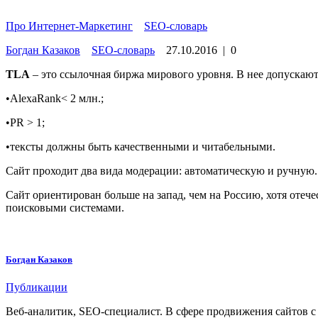
Про Интернет-Маркетинг
»
SEO-словарь
Богдан Казаков
SEO-словарь
27.10.2016
|
0
TLA
– это ссылочная биржа мирового уровня. В нее допускают
•AlexaRank< 2 млн.;
•PR > 1;
•тексты должны быть качественными и читабельными.
Сайт проходит два вида модерации: автоматическую и ручную.
Сайт ориентирован больше на запад, чем на Россию, хотя отеч
поисковыми системами.
Богдан Казаков
Публикации
Веб-аналитик, SEO-специалист. В сфере продвижения сайтов с 