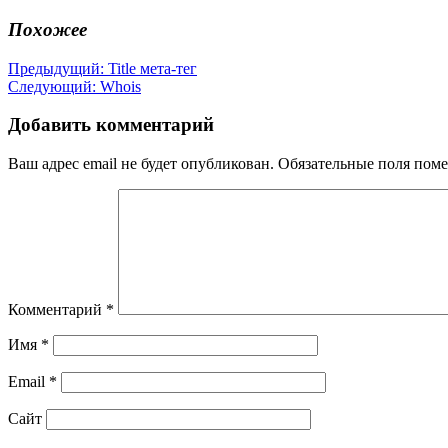
Похожее
Навигация
Предыдущая
Предыдущий:
Title мета-тег
Следующая
запись:
Следующий:
Whois
по
запись:
записям
Добавить комментарий
Ваш адрес email не будет опубликован.
Обязательные поля пом
Комментарий
*
Имя
*
Email
*
Сайт