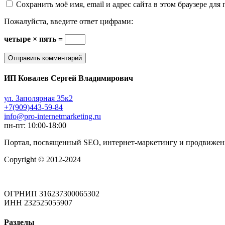
Сохранить моё имя, email и адрес сайта в этом браузере д
Пожалуйста, введите ответ цифрами:
четыре × пять =
ИП Ковалев Сергей Владимирович
ул. Заполярная 35к2
+7(909)443-59-84
info@pro-internetmarketing.ru
пн-пт: 10:00-18:00
Портал, посвященный SEO, интернет-маркетингу и продвижени
Copyright © 2012-2024
ОГРНИП 316237300065302
ИНН 232525055907
Разделы