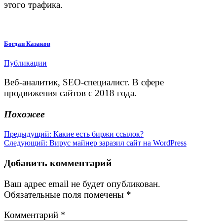
этого трафика.
Богдан Казаков
Публикации
Веб-аналитик, SEO-специалист. В сфере
продвижения сайтов с 2018 года.
Похожее
Навигация
Предыдущая
Предыдущий:
Какие есть биржи ссылок?
Следующая
запись:
Следующий:
Вирус майнер заразил сайт на WordPress
по
запись:
записям
Добавить комментарий
Ваш адрес email не будет опубликован.
Обязательные поля помечены
*
Комментарий
*