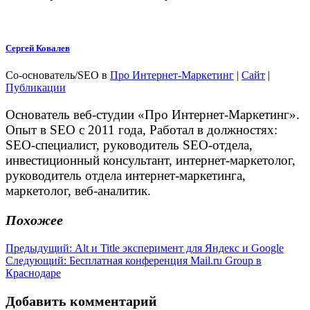
Сергей Ковалев
Со-основатель/SEO
в
Про Интернет-Маркетинг
|
Сайт
|
Публикации
Основатель веб-студии «Про Интернет-Маркетинг».
Опыт в SEO с 2011 года, Работал в должностях:
SEO-специалист, руководитель SEO-отдела,
инвестиционный консультант, интернет-маркетолог,
руководитель отдела интернет-маркетинга,
маркетолог, веб-аналитик.
Похожее
Навигация
Предыдущая
Предыдущий:
Alt и Title эксперимент для Яндекс и Google
Следующая
запись:
Следующий:
Бесплатная конференция Mail.ru Group в
по
запись:
Краснодаре
записям
Добавить комментарий