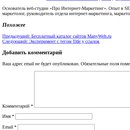
Основатель веб-студии «Про Интернет-Маркетинг». Опыт в SEO
маркетолог, руководитель отдела интернет-маркетинга, маркето
Похожее
Навигация
Предыдущая
Предыдущий:
Бесплатный каталог сайтов ManyWeb.ru
Следующая
запись:
Следующий:
Эксперимент с тегом Title у ссылок
по
запись:
записям
Добавить комментарий
Ваш адрес email не будет опубликован.
Обязательные поля пом
Комментарий
*
Имя
*
Email
*