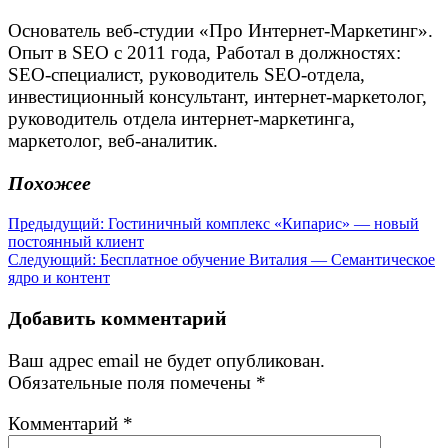
Основатель веб-студии «Про Интернет-Маркетинг».
Опыт в SEO с 2011 года, Работал в должностях:
SEO-специалист, руководитель SEO-отдела,
инвестиционный консультант, интернет-маркетолог,
руководитель отдела интернет-маркетинга,
маркетолог, веб-аналитик.
Похожее
Навигация
Предыдущая
Предыдущий:
Гостиничный комплекс «Кипарис» — новый
запись:
постоянный клиент
по
Следующая
Следующий:
Бесплатное обучение Виталия — Семантическое
записям
запись:
ядро и контент
Добавить комментарий
Ваш адрес email не будет опубликован.
Обязательные поля помечены
*
Комментарий
*