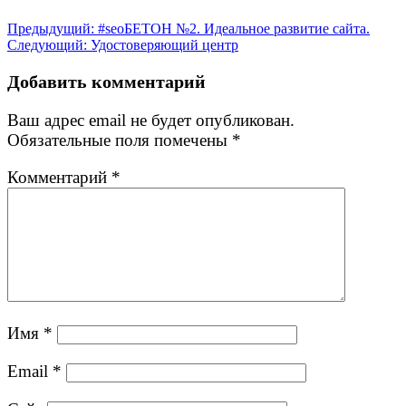
Навигация
Предыдущая
Предыдущий:
#seoБЕТОН №2. Идеальное развитие сайта.
Следующая
запись:
Следующий:
Удостоверяющий центр
по
запись:
записям
Добавить комментарий
Ваш адрес email не будет опубликован.
Обязательные поля помечены
*
Комментарий
*
Имя
*
Email
*