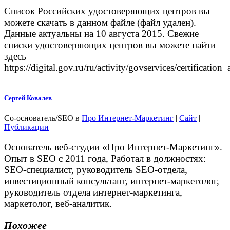
Список Российских удостоверяющих центров вы
можете скачать в данном файле (файл удален).
Данные актуальны на 10 августа 2015. Свежие
списки удостоверяющих центров вы можете найти
здесь
https://digital.gov.ru/ru/activity/govservices/certification_
Сергей Ковалев
Со-основатель/SEO
в
Про Интернет-Маркетинг
|
Сайт
|
Публикации
Основатель веб-студии «Про Интернет-Маркетинг».
Опыт в SEO с 2011 года, Работал в должностях:
SEO-специалист, руководитель SEO-отдела,
инвестиционный консультант, интернет-маркетолог,
руководитель отдела интернет-маркетинга,
маркетолог, веб-аналитик.
Похожее