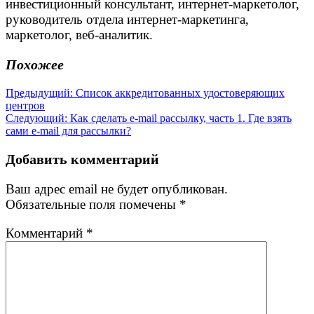
инвестиционный консультант, интернет-маркетолог,
руководитель отдела интернет-маркетинга,
маркетолог, веб-аналитик.
Похожее
Навигация
Предыдущая
Предыдущий:
Список аккредитованных удостоверяющих
запись:
центров
по
Следующая
Следующий:
Как сделать e-mail рассылку, часть 1. Где взять
записям
запись:
сами e-mail для рассылки?
Добавить комментарий
Ваш адрес email не будет опубликован.
Обязательные поля помечены
*
Комментарий
*