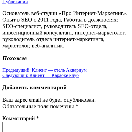
Публикации
Основатель веб-студии «Про Интернет-Маркетинг».
Опыт в SEO с 2011 года, Работал в должностях:
SEO-специалист, руководитель SEO-отдела,
инвестиционный консультант, интернет-маркетолог,
руководитель отдела интернет-маркетинга,
маркетолог, веб-аналитик.
Похожее
Навигация
Предыдущая
Предыдущий:
Клиент — отель Аквариум
Следующая
запись:
Следующий:
Клиент — Караоке клуб
по
запись:
записям
Добавить комментарий
Ваш адрес email не будет опубликован.
Обязательные поля помечены
*
Комментарий
*