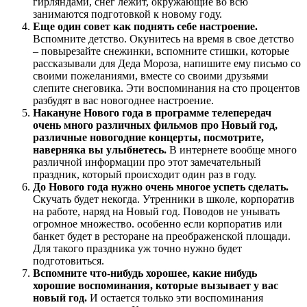
гирляндами, снег лежит, окружающие во всю
занимаются подготовкой к новому году.
Еще один совет как поднять себе настроение.
Вспомните детство. Окунитесь на время в свое детство
– повырезайте снежинки, вспомните стишки, которые
рассказывали для Деда Мороза, напишите ему письмо со
своими пожеланиями, вместе со своими друзьями
слепите снеговика. Эти воспоминания на сто процентов
разбудят в вас новогоднее настроение.
Накануне Нового года в программе телепередач
очень много различных фильмов про Новый год,
различные новогодние концерты, посмотрите,
наверняка вы улыбнетесь.
В интернете вообще много
различной информации про этот замечательный
праздник, который происходит один раз в году.
До Нового года нужно очень многое успеть сделать.
Скучать будет некогда. Утренники в школе, корпоратив
на работе, наряд на Новый год. Поводов не унывать
огромное множество. особенно если корпоратив или
банкет будет в ресторане на преображенской площади.
Для такого праздника уж точно нужно будет
подготовиться.
Вспомните что-нибудь хорошее, какие нибудь
хорошие воспоминания, которые вызывает у вас
новый год.
И остается только эти воспоминания