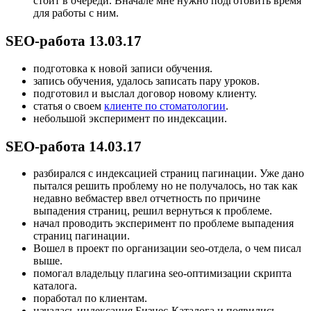
стоит в очереди. Вначале мне нужно подготовить время
для работы с ним.
SEO-работа 13.03.17
подготовка к новой записи обучения.
запись обучения, удалось записать пару уроков.
подготовил и выслал договор новому клиенту.
статья о своем
клиенте по стоматологии
.
небольшой эксперимент по индексации.
SEO-работа 14.03.17
разбирался с индексацией страниц пагинации. Уже дано
пытался решить проблему но не получалось, но так как
недавно вебмастер ввел отчетность по причине
выпадения страниц, решил вернуться к проблеме.
начал проводить эксперимент по проблеме выпадения
страниц пагинации.
Вошел в проект по организации seo-отдела, о чем писал
выше.
помогал владельцу плагина seo-оптимизации скрипта
каталога.
поработал по клиентам.
началась индексация Бизнес-Каталога и появились