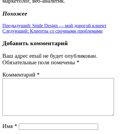
маркетолог, веб-аналитик.
Похожее
Навигация
Предыдущая
Предыдущий:
Smile Design — мой дорогой клиент
Следующая
запись:
Следующий:
Клиенты со срочными проблемами
по
запись:
записям
Добавить комментарий
Ваш адрес email не будет опубликован.
Обязательные поля помечены
*
Комментарий
*
Имя
*