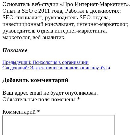
Основатель веб-студии «Про Интернет-Маркетинг».
Опыт в SEO с 2011 года, Работал в должностях:
SEO-специалист, руководитель SEO-отдела,
инвестиционный консультант, интернет-маркетолог,
руководитель отдела интернет-маркетинга,
маркетолог, веб-аналитик.
Похожее
Навигация
Предыдущая
Предыдущий:
Психология в организации
Следующая
запись:
Следующий:
Эффективное использование ноутбука
по
запись:
записям
Добавить комментарий
Ваш адрес email не будет опубликован.
Обязательные поля помечены
*
Комментарий
*