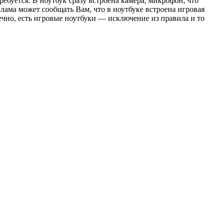
ебуется. В ноутбук сразу встроена камера, микрофон, что
клама может сообщать Вам, что в ноутбуке встроена игровая
нечно, есть игровые ноутбуки — исключение из правила и то