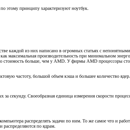
 по этому принципу характеризуют ноутбук.
стве каждой из них написано в огромных статьях с непонятными
щи как максимальная производительность при минимальном энерг
 Но стоимость больше, чем у AMD. У фирмы AMD процессоры сто
товую частоту, большой объем кэша и большее количество ядер
ых за секунду. Своеобразная единица измерения скорости проце
мпьютера распределять задачи по ним. То же самое что и работ
чи распределяются по ядрам.