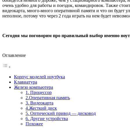
обойдется немного дороже, чем у стационарного компьютера, но
очень удобно для работы и поездок, командировок. Также стоит
видеокарта, много-много оперативной памяти и что он будет ул
неполное, потому что через 2 года играть на нем будет невозмо
Сегодня мы поговорим про правильный выбор именно ноут
Оглавление
Корпус моделей ноутбука
Клавиатура
Железо компьютера
1. Процессор
2.Оперативная память
3. Видеокарта
4.Жесткий диск
5. Оптический привод — дисковод
6. Другие устройства
Похожее