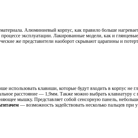
 материала. Алюминиевый корпус, как правило больше нагревае
в процессе эксплуатации. Лакированные модели, как и глянцевые
ические же представители наоборот скрывают царапины и потерт
Лучше использовать клавиши, которые будут входить в корпус не
мальное расстояние — 1,9мм. Также можно выбрать клавиатуру с 
еняющее мышку. Представляет собой сенсорную панель, небольшо
ьтитачем
— возможность задействовать несколько пальцев при 