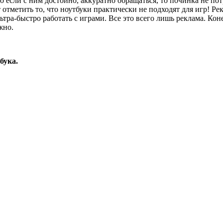
 если с ним достойно, аккуратно обращаться, то починка не потр
 отметить то, что ноутбуки практически не подходят для игр! Ре
ьтра-быстро работать с играми. Все это всего лишь реклама. Ко
жно.
бука.