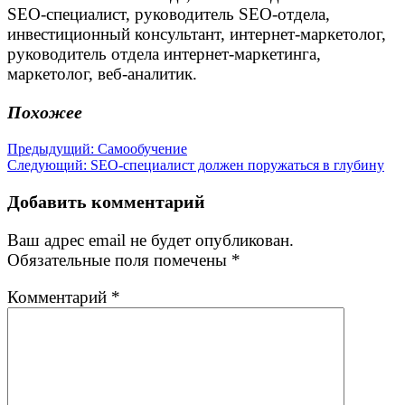
SEO-специалист, руководитель SEO-отдела,
инвестиционный консультант, интернет-маркетолог,
руководитель отдела интернет-маркетинга,
маркетолог, веб-аналитик.
Похожее
Навигация
Предыдущая
Предыдущий:
Самообучение
Следующая
запись:
Следующий:
SEO-специалист должен поружаться в глубину
по
запись:
записям
Добавить комментарий
Ваш адрес email не будет опубликован.
Обязательные поля помечены
*
Комментарий
*