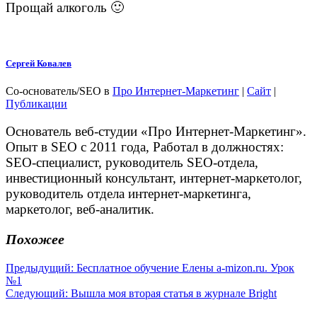
Прощай алкоголь 🙂
Сергей Ковалев
Со-основатель/SEO
в
Про Интернет-Маркетинг
|
Сайт
|
Публикации
Основатель веб-студии «Про Интернет-Маркетинг».
Опыт в SEO с 2011 года, Работал в должностях:
SEO-специалист, руководитель SEO-отдела,
инвестиционный консультант, интернет-маркетолог,
руководитель отдела интернет-маркетинга,
маркетолог, веб-аналитик.
Похожее
Навигация
Предыдущая
Предыдущий:
Бесплатное обучение Елены a-mizon.ru. Урок
запись:
№1
по
Следующая
Следующий:
Вышла моя вторая статья в журнале Bright
записям
запись: