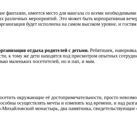
ие фантазии, имеется место для мангала со всеми необходимыми
ых различных мероприятий. Это может быть корпоративная вечер
рганизация будет исполнена на самом высоком уровне, и гостям 
рганизация отдыха родителей с детьми.
Ребятишек, наверняка,
ти, к тому же дети находятся под присмотром опытных сотрудни
лько маленьких посетителей, но и пап, и мам.
 посетить окружающие её достопримечательности, просто невозм
пособны осуществлять мечты и изменять ход времени, и над разг
-Михайловский монастырь, два памятника, свидетельствующие о