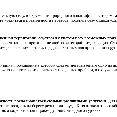
тельную силу, в окружении природного ландшафта, в котором га
те убедиться в правильности перевода, посетите базу отдыха «Да
оженной территории, обустроен с учётом всех возможных по
рассчитаны на проживание любых категорий отдыхающих. От ко
номеров «эконом» класса, предназначенных для проживания гру
дизайну, проживание в котором сделает незабываемым одно из 
е можно полностью отрешиться от насущных проблем, в окруже
жность воспользоваться самыми различными услугами.
Для 
твие посидеть на берегу речки или пруда. Баня позволит рассла
тном кафе, не оставят равнодушным ни одного гурмана.