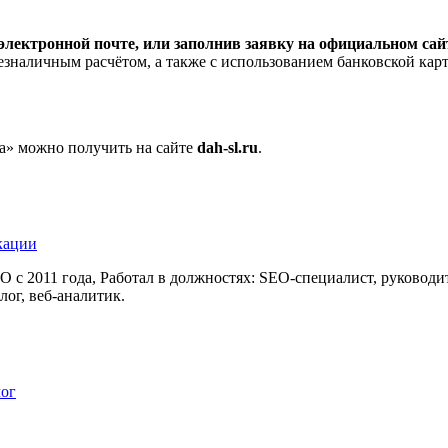
электронной почте, или заполнив заявку на официальном са
езналичным расчётом, а также с использованием банковской кар
а» можно получить на сайте
dah-sl.ru
.
кации
 с 2011 года, Работал в должностях: SEO-специалист, руководи
лог, веб-аналитик.
лог