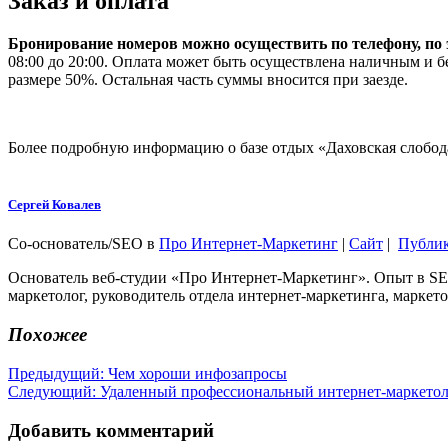
Заказ и оплата
Бронирование номеров можно осуществить по телефону, по 
08:00 до 20:00. Оплата может быть осуществлена наличным и б
размере 50%. Остальная часть суммы вносится при заезде.
Более подробную информацию о базе отдых «Даховская слобод
Сергей Ковалев
Со-основатель/SEO
в
Про Интернет-Маркетинг
|
Сайт
|
Публи
Основатель веб-студии «Про Интернет-Маркетинг». Опыт в SEO
маркетолог, руководитель отдела интернет-маркетинга, маркето
Похожее
Навигация
Предыдущая
Предыдущий:
Чем хороши инфозапросы
Следующая
запись:
Следующий:
Удаленный профессиональный интернет-маркето
по
запись:
записям
Добавить комментарий