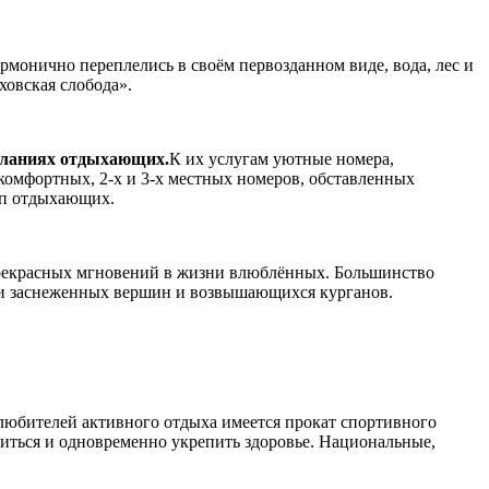
рмонично переплелись в своём первозданном виде, вода, лес и
ховская слобода».
желаниях отдыхающих.
К их услугам уютные номера,
мфортных, 2-х и 3-х местных номеров, обставленных
пп отдыхающих.
прекрасных мгновений в жизни влюблённых. Большинство
нии заснеженных вершин и возвышающихся курганов.
любителей активного отдыха имеется прокат спортивного
биться и одновременно укрепить здоровье. Национальные,