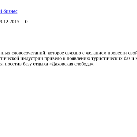
й бизнес
9.12.2015
|
0
енных словосочетаний, которое связано с желанием провести сво
истической индустрии привело к появлению туристических баз 
, посетив базу отдыха «Даховская слобода».