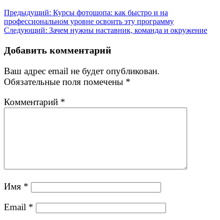
Навигация
Предыдущая
Предыдущий:
Курсы фотошопа: как быстро и на
запись:
профессиональном уровне освоить эту программу
по
Следующая
Следующий:
Зачем нужны наставник, команда и окружение
записям
запись:
Добавить комментарий
Ваш адрес email не будет опубликован.
Обязательные поля помечены
*
Комментарий
*
Имя
*
Email
*