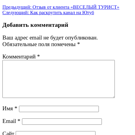
Навигация
Предыдущая
Предыдущий:
Отзыв от клиента «ВЕСЕЛЫЙ ТУРИСТ»
Следующая
запись:
Следующий:
Как раскрутить канал на Ютуб
по
запись:
записям
Добавить комментарий
Ваш адрес email не будет опубликован.
Обязательные поля помечены
*
Комментарий
*
Имя
*
Email
*
Сайт