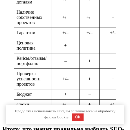
деталям
Наличие
собственных
+/–
+/–
+
проектов
Гарантии
+/–
+/–
+/–
Ценовая
+
–
–
политика
Кейсы/отзывы/
–
+
+
портфолио
Проверка
успешности
+/–
+
+
проектов
Бюджет
+
–
+
Сроки
+/–
+
+/–
Продолжая использовать сайт, вы соглашаетесь на обработку
Итого
3.5
7
6
файлов Cookie.
OK
Итого: что значит правильно выбрать SEO-