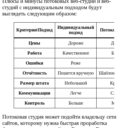
Плюсы и минусы потоковых веб-студий и веб-
студий с индивидуальным подходом будут
выглядеть следующим образом:
Индивидуальный
Критерии\Подход
Потоковый п
подход
Цены
Дороже
Дешевле
Работа
Качественнее
Быстрее
Ошибки
Реже
Чаще
Отчётность
Пишется вручную
Шаблонизиров
Размер штата
Небольшой
Крупны
Коммуникации
Легче
Сложнее
Контроль
Больше
Меньше
Потоковая студия может подойти владельцу сети
сайтов, которому нужна быстрая проработка