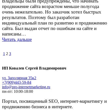
Владельцы были предупреждены, что начинать
продвижение сайта возрастом меньше полугода
очень нежелательно. Но заказчик хотел быстрых
результатов. Поэтому был разработан
индивидуальный план по развитию и продвижению
сайта. Был выдан отчет по ошибкам на сайте и
написаны…
Читать дальше
Навигация
Страница
Страница
Страница
1
2
3
по
записям
ИП Ковалев Сергей Владимирович
ул. Заполярная 35к2
+7(909)443-59-84
info@pro-internetmarketing.ru
пн-пт: 10:00-18:00
Портал, посвященный SEO, интернет-маркетингу и
продвижению бизнеса в интернете.