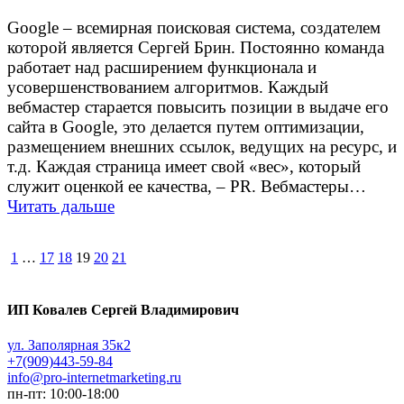
Google – всемирная поисковая система, создателем
которой является Сергей Брин. Постоянно команда
работает над расширением функционала и
усовершенствованием алгоритмов. Каждый
вебмастер старается повысить позиции в выдаче его
сайта в Google, это делается путем оптимизации,
размещением внешних ссылок, ведущих на ресурс, и
т.д. Каждая страница имеет свой «вес», который
служит оценкой ее качества, – PR. Вебмастеры…
Читать дальше
Навигация
Страница
Страница
Страница
Страница
Страница
Страница
1
…
17
18
19
20
21
по
записям
ИП Ковалев Сергей Владимирович
ул. Заполярная 35к2
+7(909)443-59-84
info@pro-internetmarketing.ru
пн-пт: 10:00-18:00