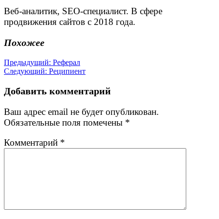
Веб-аналитик, SEO-специалист. В сфере
продвижения сайтов с 2018 года.
Похожее
Навигация
Предыдущая
Предыдущий:
Реферал
Следующая
запись:
Следующий:
Реципиент
по
запись:
записям
Добавить комментарий
Ваш адрес email не будет опубликован.
Обязательные поля помечены
*
Комментарий
*