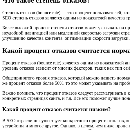
Что такое степень отказов?
Степень отказов (bounce rate) — это процент пользователей, 
SEO степень отказов является одним из показателей качества т
Более высокий процент степени отказов может указывать на п
неудобной навигацией или медленной скоростью загрузки стра
улучшению качества контента, оптимизации скорости загрузки,
Какой процент отказов считается нор
Процент отказов (bounce rate) является одним из показателей
уровень отказов зависит от многих факторов, таких как тип сай
Общепринятого уровня отказов, который можно назвать нормаль
же процент отказов более 50%, то это может указывать на проб
Важно помнить, что процент отказов следует рассматривать в к
конкретных страницах сайта, и т.д. Все это поможет лучше по
Какой процент отказов считается низким?
В SEO отрасли не существует конкретного процента отказов, ко
устройства и многое другое. Однако, в целом, чем ниже процен