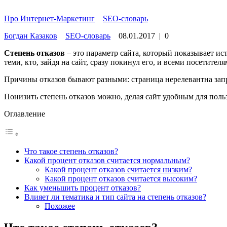
Про Интернет-Маркетинг
»
SEO-словарь
Богдан Казаков
SEO-словарь
08.01.2017
|
0
Степень отказов
– это параметр сайта, который показывает ис
теми, кто, зайдя на сайт, сразу покинул его, и всеми посетителя
Причины отказов бывают разными: страница нерелевантна запро
Понизить степень отказов можно, делая сайт удобным для пол
Оглавление
Что такое степень отказов?
Какой процент отказов считается нормальным?
Какой процент отказов считается низким?
Какой процент отказов считается высоким?
Как уменьшить процент отказов?
Влияет ли тематика и тип сайта на степень отказов?
Похожее