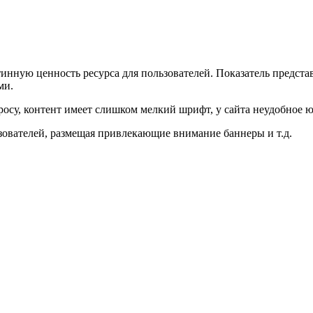
тинную ценность ресурса для пользователей. Показатель предст
ми.
су, контент имеет слишком мелкий шрифт, у сайта неудобное юз
ьзователей, размещая привлекающие внимание баннеры и т.д.