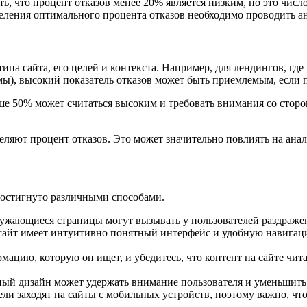
, что процент отказов менее 20% является низким, но это число
деления оптимального процента отказов необходимо проводить ан
ипа сайта, его целей и контекста. Например, для лендингов, где
ы), высокий показатель отказов может быть приемлемым, если п
ыше 50% может считаться высоким и требовать внимания со сто
еляют процент отказов. Это может значительно повлиять на анал
 достигнуто различными способами.
ужающиеся страницы могут вызывать у пользователей раздражени
ш сайт имеет интуитивно понятный интерфейс и удобную навига
ацию, которую он ищет, и убедитесь, что контент на сайте чита
ый дизайн может удержать внимание пользователя и уменьшить 
ли заходят на сайты с мобильных устройств, поэтому важно, ч