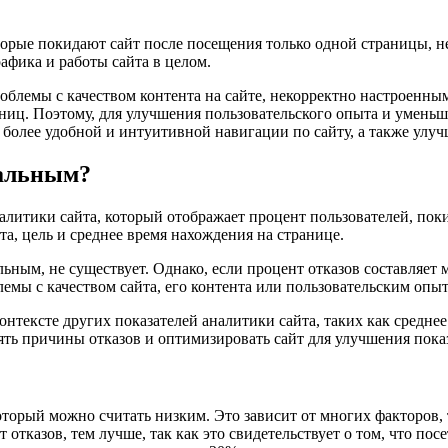
которые покидают сайт после посещения только одной страницы, 
рафика и работы сайта в целом.
роблемы с качеством контента на сайте, некорректно настроен
ниц. Поэтому, для улучшения пользовательского опыта и уменьш
 более удобной и интуитивной навигации по сайту, а также улу
мальным?
 аналитики сайта, который отображает процент пользователей, 
та, цель и среднее время нахождения на странице.
ным, не существует. Однако, если процент отказов составляет м
лемы с качеством сайта, его контента или пользовательским опы
онтексте других показателей аналитики сайта, таких как среднее
нять причины отказов и оптимизировать сайт для улучшения пока
торый можно считать низким. Это зависит от многих факторов, та
т отказов, тем лучше, так как это свидетельствует о том, что 