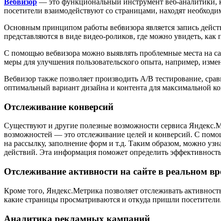
Вебвизор
— это функциональный инструмент веб-аналитики, ко
посетители взаимодействуют со страницами, находят необход
Основным принципом работы вебвизора является запись действ
представляются в виде видео-роликов, где можно увидеть, как
С помощью вебвизора можно выявлять проблемные места на са
меры для улучшения пользовательского опыта, например, изме
Вебвизор также позволяет производить A/B тестирование, срав
оптимальный вариант дизайна и контента для максимальной ко
Отслеживание конверсий
Существуют и другие полезные возможности сервиса Яндекс.Ме
возможностей — это отслеживание целей и конверсий. С помощ
на рассылку, заполнение форм и т.д. Таким образом, можно узн
действий. Эта информация поможет определить эффективность 
Отслеживание активности на сайте в реальном в
Кроме того, Яндекс.Метрика позволяет отслеживать активность
какие страницы просматриваются и откуда пришли посетители.
Аналитика рекламных кампаний