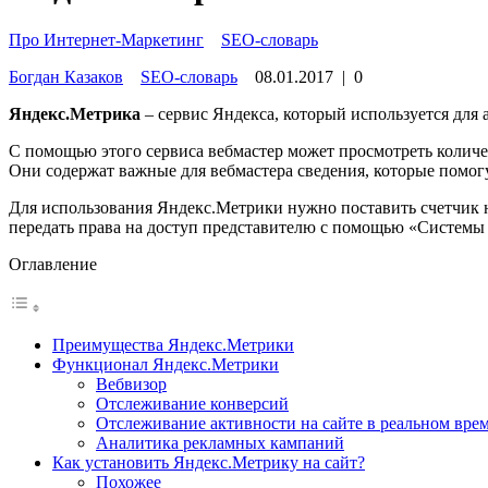
Про Интернет-Маркетинг
»
SEO-словарь
Богдан Казаков
SEO-словарь
08.01.2017
|
0
Яндекс.Метрика
– сервис Яндекса, который используется для 
С помощью этого сервиса вебмастер может просмотреть количес
Они содержат важные для вебмастера сведения, которые помог
Для использования Яндекс.Метрики нужно поставить счетчик н
передать права на доступ представителю с помощью «Системы 
Оглавление
Преимущества Яндекс.Метрики
Функционал Яндекс.Метрики
Вебвизор
Отслеживание конверсий
Отслеживание активности на сайте в реальном вре
Аналитика рекламных кампаний
Как установить Яндекс.Метрику на сайт?
Похожее