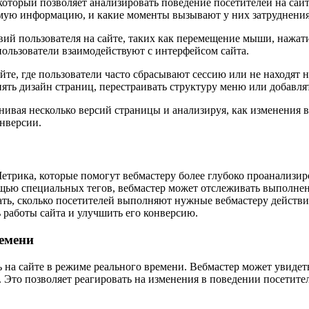
торый позволяет анализировать поведение посетителей на сайте
имую информацию, и какие моменты вызывают у них затруднения
ий пользователя на сайте, таких как перемещение мыши, нажати
 пользователи взаимодействуют с интерфейсом сайта.
йте, где пользователи часто сбрасывают сессию или не находя
нять дизайн страниц, перестраивать структуру меню или добав
нивая несколько версий страницы и анализируя, как изменения 
нверсии.
трика, которые помогут вебмастеру более глубоко проанализиро
ью специальных тегов, вебмастер может отслеживать выполнени
ать, сколько посетителей выполняют нужные вебмастеру действия
работы сайта и улучшить его конверсию.
ремени
 на сайте в режиме реального времени. Вебмастер может увидеть
 Это позволяет реагировать на изменения в поведении посетите