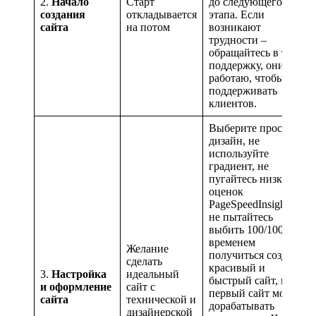
2.
Начало
Старт
до следующего
создания
откладывается
этапа. Если
сайта
на потом
возникают
трудности –
обращайтесь в тех.
поддержку, они
работаю, чтобы
поддерживать
клиентов.
Выберите простой
дизайн, не
используйте
градиент, не
пугайтесь низких
оценок
PageSpeedInsight и
не пытайтесь
выбить 100/100. Со
временем
Желание
получиться создать
сделать
красивый и
3.
Настройка
идеальный
быстрый сайт, но
и оформление
сайт с
первый сайт можно
сайта
технической и
дорабатывать
дизайнерской