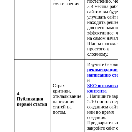
постепенно. Через
точки зрения
3-4 месяца работы с
сайтом вы будете
улучшать сайт и
находить решения
для него намного
эффективнее, чем
на самом начале.
Шаг за шагом. От
простого к
сложному.
Изучите базовые
рекомендации по
написанию статей
и
Страх
SEO оптимизации
критики,
контента
4.
откладывание
. Напишите заранее
Публикация
написания
5-10 постов перед
первой статьи
статей на
созданием сайта
потом.
или во время
создания.
Предварительно
закройте сайт от