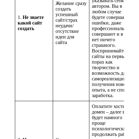
указывать себя
Желание сразу
автором. Вы в
создать
любом случае
успешный
1.
Не знаете
будете совершать
сайт/страх
какой сайт
ошибки, даже
неудачи/
создать
профессионалы их
отсутствие
совершают и в этом
идеи для
нет ничего
сайта
страшного.
Воспринимайте
сайты на первых
порах как
творчество и
возможность для
самореализации,
получения нового
опыта, а не способа
заработка.
Оплатите хостинг и
домен – далее вам
будет намного
проще
психологически
продолжать работу