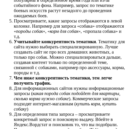
популярны в определенное время года или из-за
событийного фона. Например, запрос по тематике
боевых искусств растут незадолго до проведения
ожидаемых боев.
Просматриваете, какие запросы отображаются в левой
колонке. Например для запроса «собака» отображаются
«
породы собак
«, «
корм для собак
«, «пропала собака» и
т.д.
Учитывайте конкурентность тематики
. Тематику для
сайта нужно выбирать специализированную. Лучше
создавать сайт не про всех домашних животных, а
только про собак. Можно специализироваться дальше,
создавая контент только по определенной теме,
связанной с собаками, например про аксессуары, корма,
породы и т.д.
Чем ниже конкурентность тематики, тем легче
получить трафик.
Для информационных сайтов нужны информационные
запросы (
какая порода собак подойдет для квартиры,
сколько корма нужно собаке
). Коммерческие запросы
подходят интернет-магазинам (
купить корм
,
купить
собаку
)
Для определения типа запроса – просматриваете
конкретный запрос и поисковую выдачу. Вбейте в
Яндекс.Вордстат и поисковик то, что вы подобрали.