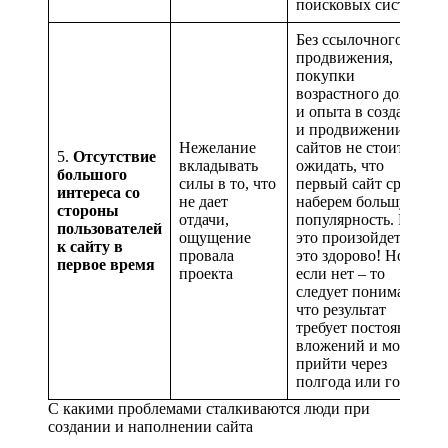
поисковых систем.
Без ссылочного
продвижения,
покупки
возрастного домена
и опыта в создании
и продвижении
Нежелание
сайтов не стоит
5.
Отсутствие
вкладывать
ожидать, что
большого
силы в то, что
первый сайт сразу
интереса со
не дает
наберем большую
стороны
отдачи,
популярность. Если
пользователей
ощущение
это произойдет –
к сайту в
провала
это здорово! Но
первое время
проекта
если нет – то
следует понимать,
что результат
требует постоянных
вложений и может
прийти через
полгода или год.
С какими проблемами сталкиваются люди при
создании и наполнении сайта