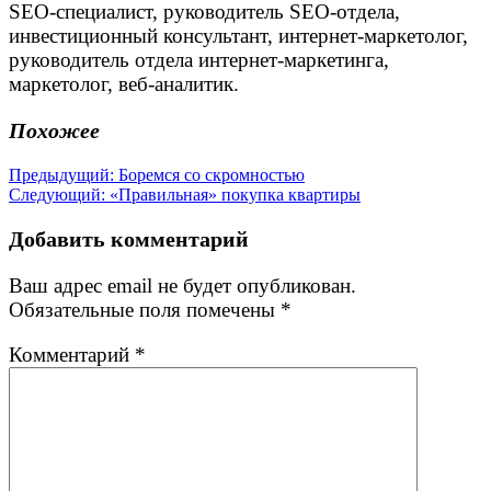
SEO-специалист, руководитель SEO-отдела,
инвестиционный консультант, интернет-маркетолог,
руководитель отдела интернет-маркетинга,
маркетолог, веб-аналитик.
Похожее
Навигация
Предыдущая
Предыдущий:
Боремся со скромностью
Следующая
запись:
Следующий:
«Правильная» покупка квартиры
по
запись:
записям
Добавить комментарий
Ваш адрес email не будет опубликован.
Обязательные поля помечены
*
Комментарий
*