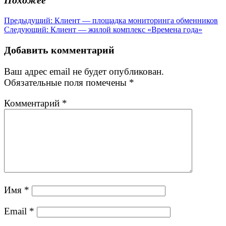
Навигация
Предыдущая
Предыдущий:
Клиент — площадка мониторинга обменников
Следующая
запись:
Следующий:
Клиент — жилой комплекс «Времена года»
по
запись:
записям
Добавить комментарий
Ваш адрес email не будет опубликован.
Обязательные поля помечены
*
Комментарий
*
Имя
*
Email
*