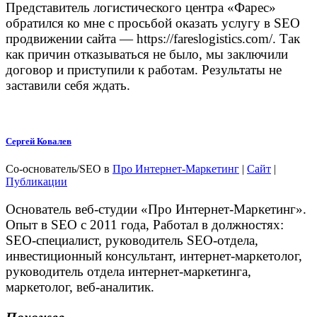
Представитель логистического центра «Фарес»
обратился ко мне с просьбой оказать услугу в SEO
продвижении сайта — https://fareslogistics.com/. Так
как причин отказываться не было, мы заключили
договор и приступили к работам. Результаты не
заставили себя ждать.
Сергей Ковалев
Со-основатель/SEO
в
Про Интернет-Маркетинг
|
Сайт
|
Публикации
Основатель веб-студии «Про Интернет-Маркетинг».
Опыт в SEO с 2011 года, Работал в должностях:
SEO-специалист, руководитель SEO-отдела,
инвестиционный консультант, интернет-маркетолог,
руководитель отдела интернет-маркетинга,
маркетолог, веб-аналитик.
Похожее