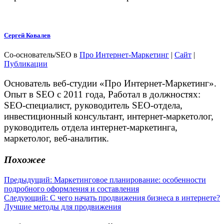
Сергей Ковалев
Со-основатель/SEO
в
Про Интернет-Маркетинг
|
Сайт
|
Публикации
Основатель веб-студии «Про Интернет-Маркетинг».
Опыт в SEO с 2011 года, Работал в должностях:
SEO-специалист, руководитель SEO-отдела,
инвестиционный консультант, интернет-маркетолог,
руководитель отдела интернет-маркетинга,
маркетолог, веб-аналитик.
Похожее
Навигация
Предыдущая
Предыдущий:
Маркетинговое планирование: особенности
запись:
подробного оформления и составления
по
Следующая
Следующий:
С чего начать продвижения бизнеса в интернете?
записям
запись:
Лучшие методы для продвижения