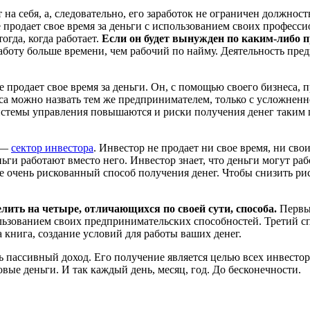
т на себя, а, следовательно, его заработок не ограничен должно
е продает свое время за деньги с использованием своих професс
огда, когда работает.
Если он будет вынужден по каким-либо п
боту больше времени, чем рабочий по найму. Деятельность пред
е продает свое время за деньги. Он, с помощью своего бизнеса, 
еса можно назвать тем же предпринимателем, только с усложнен
системы управления повышаются и риски получения денег таким 
ь —
сектор инвестора
. Инвестор не продает ни свое время, ни сво
и работают вместо него. Инвестор знает, что деньги могут работ
же очень рискованный способ получения денег. Чтобы снизить рис
елить на четыре, отличающихся по своей сути, способа.
Первы
льзованием своих предпринимательских способностей. Третий с
 книга, создание условий для работы ваших денег.
ть пассивный доход. Его получение является целью всех инвестор
новые деньги. И так каждый день, месяц, год. До бесконечности.