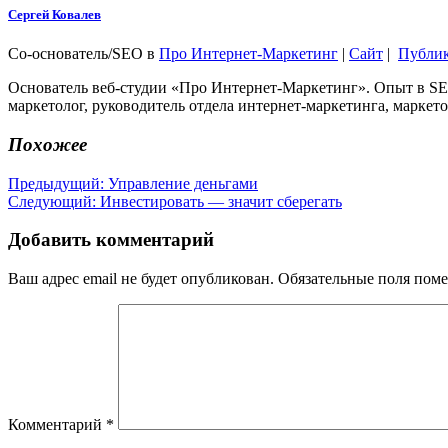
Сергей Ковалев
Со-основатель/SEO
в
Про Интернет-Маркетинг
|
Сайт
|
Публи
Основатель веб-студии «Про Интернет-Маркетинг». Опыт в SEO
маркетолог, руководитель отдела интернет-маркетинга, маркето
Похожее
Навигация
Предыдущая
Предыдущий:
Управление деньгами
Следующая
запись:
Следующий:
Инвестировать — значит сберегать
по
запись:
записям
Добавить комментарий
Ваш адрес email не будет опубликован.
Обязательные поля пом
Комментарий
*