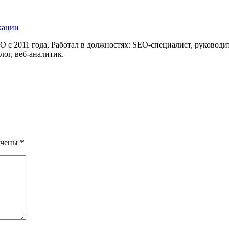
кации
 с 2011 года, Работал в должностях: SEO-специалист, руководи
лог, веб-аналитик.
ечены
*