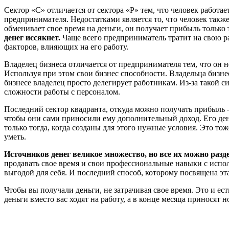
Сектор «С» отличается от сектора «Р» тем, что человек работае
предпринимателя. Недостатками является то, что человек такж
обменивает свое время на деньги, он получает прибыль только т
денег иссякнет.
Чаще всего предприниматель тратит на свою ра
факторов, влияющих на его работу.
Владелец бизнеса отличается от предпринимателя тем, что он н
Используя при этом свои бизнес способности. Владельца бизн
бизнесе владелец просто делегирует работникам. Из-за такой 
сложности работы с персоналом.
Последний сектор квадранта, откуда можно получать прибыл
чтобы они сами приносили ему дополнительный доход. Его деньг
только тогда, когда созданы для этого нужные условия. Это то
уметь.
Источников денег великое множество, но все их можно разд
продавать свое время и свои профессиональные навыки с испо
выгодой для себя. И последний способ, которому посвящена эта
Чтобы вы получали деньги, не затрачивая свое время. Это и ес
деньги вместо вас ходят на работу, а в конце месяца приносят 