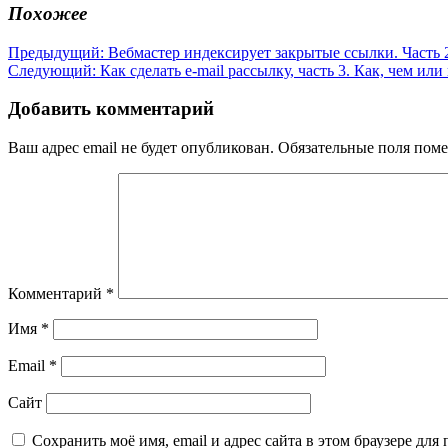
Похожее
Навигация
Предыдущая
Предыдущий:
Вебмастер индексирует закрытые ссылки. Часть 
Следующая
запись:
Следующий:
Как сделать e-mail рассылку, часть 3. Как, чем ил
по
запись:
записям
Добавить комментарий
Ваш адрес email не будет опубликован.
Обязательные поля пом
Комментарий
*
Имя
*
Email
*
Сайт
Сохранить моё имя, email и адрес сайта в этом браузере д