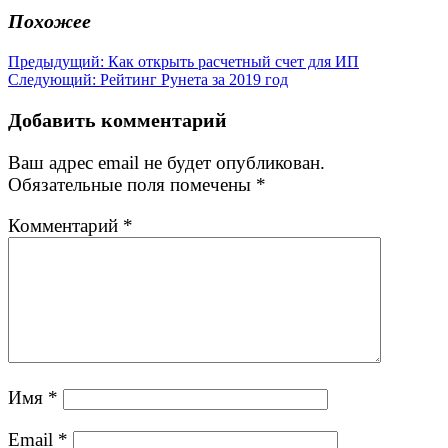
Похожее
Навигация
Предыдущая
Предыдущий:
Как открыть расчетный счет для ИП
Следующая
запись:
Следующий:
Рейтинг Рунета за 2019 год
по
запись:
записям
Добавить комментарий
Ваш адрес email не будет опубликован.
Обязательные поля помечены
*
Комментарий
*
Имя
*
Email
*