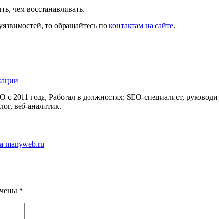
ть, чем восстанавливать.
 уязвимостей, то обращайтесь по
контактам на сайте
.
кации
 с 2011 года, Работал в должностях: SEO-специалист, руководи
лог, веб-аналитик.
а manyweb.ru
ечены
*