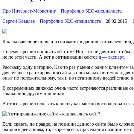
Про Интернет-Маркетинг
»
Портфолио SEO-специалиста
Сергей Ковалев
Портфолио SEO-специалиста
28.02.2015
|
Как вы наверное поняли из названия в данной статье речь пой
Почему я решил написать об этом? Нет, это не для того чтобы в
не по этой части. А вот в оптимизации сайтов
я — эксперт
.
Расскажу одну историю. Как-то раз у меня с одним клиентом з
для лучшего ранжирования сайта в поисковых системах и для т
опыт по положительному, так и по негативному воздействию н
В современных движках очень часто встречаются различные сео
каким-либо другим причинам.
В итоге я решил показать клиенту как можно воспользоваться s
Если сказать по правде, на позиции данного сайта было сложно
бы моим действиям, то, скорее всего, проседания позиций не 