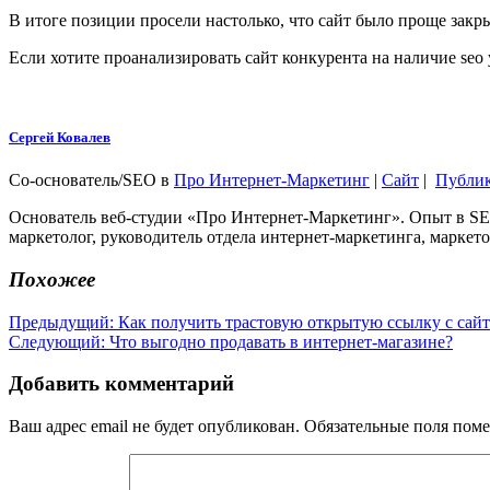
В итоге позиции просели настолько, что сайт было проще закры
Если хотите проанализировать сайт конкурента на наличие seo
Сергей Ковалев
Со-основатель/SEO
в
Про Интернет-Маркетинг
|
Сайт
|
Публи
Основатель веб-студии «Про Интернет-Маркетинг». Опыт в SEO
маркетолог, руководитель отдела интернет-маркетинга, маркето
Похожее
Навигация
Предыдущая
Предыдущий:
Как получить трастовую открытую ссылку с сайт
Следующая
запись:
Следующий:
Что выгодно продавать в интернет-магазине?
по
запись:
записям
Добавить комментарий
Ваш адрес email не будет опубликован.
Обязательные поля пом